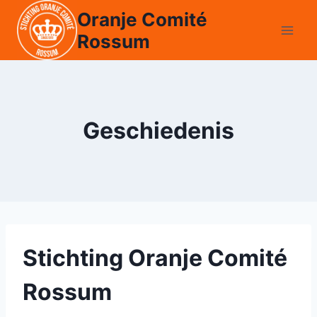
Doorgaan
Oranje Comité
naar
Rossum
inhoud
Geschiedenis
Stichting Oranje Comité
Rossum