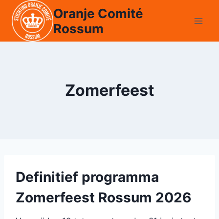
Doorgaan
Oranje Comité
naar
Rossum
inhoud
Zomerfeest
Definitief programma
Zomerfeest Rossum 2026